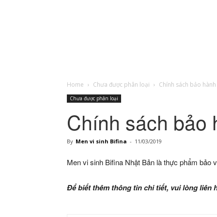
Fucoidan
Jintan
Home
Chưa được phân loại
Chính sách bảo hành
Chưa được phân loại
Chính sách bảo 
Nhật
By
Men vi sinh Bifina
-
11/03/2019
Men vi sinh Bifina Nhật Bản là thực phẩm bảo
Bản
Để biết thêm thông tin chi tiết, vui lòng liên