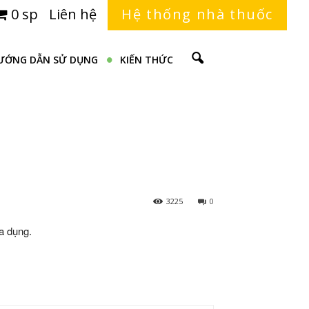
0 sp
Liên hệ
Hệ thống nhà thuốc
ƯỚNG DẪN SỬ DỤNG
KIẾN THỨC
3225
0
a dụng.