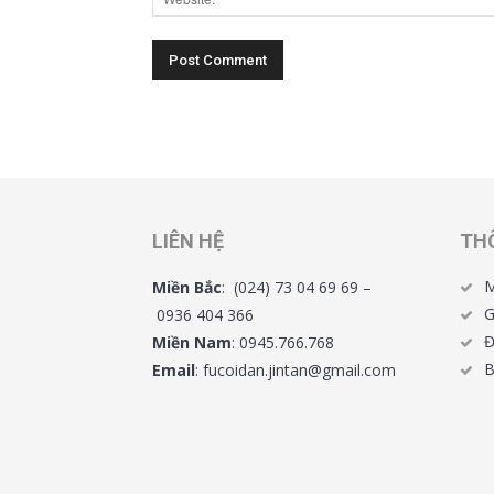
LIÊN HỆ
TH
M
Miền Bắc
: (024) 73 04 69 69 –
G
0936 404 366
Đ
Miền Nam
: 0945.766.768
B
Email
: fucoidan.jintan@gmail.com